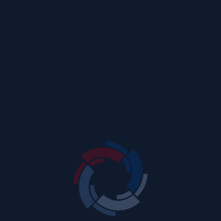
Examina la composición de
ingresos y la efectividad de la
política fiscal en recaudación.
Cuadro de Gastos
Revisa la estructura del gasto
público y su alineación con las
prioridades del Estado.
Transacciones de Activos y Pasivos
Controla la evolución de activos y
pasivos para evaluar sostenibilidad