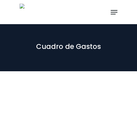
Skip
Menu
to
main
content
Cuadro de Gastos